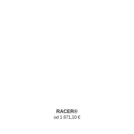
RACER®
od 1 871,10 €