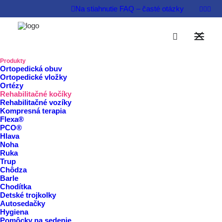
Na stiahnutie
FAQ – časté otázky
Domov
/
Produkty
Produkty
Ortopedická obuv
Ortopedické vložky
Rehabilitačné kočíky
Ortézy
Rehabilitačné kočíky
Rehabilitačné vozíky
Kompresná terapia
Flexa®
PCO®
Rezervovať termín
Hlava
Noha
Ruka
Pohyb bez obmedzení:
Trup
Chôdza
Rehabilitačné kočíky pre
Barle
Chodítka
komfort a radosť z objavovania
Detské trojkolky
Autosedačky
Rehabilitačné kočíky pre deti, často označované aj ako
Hygiena
Pomôcky na sedenie