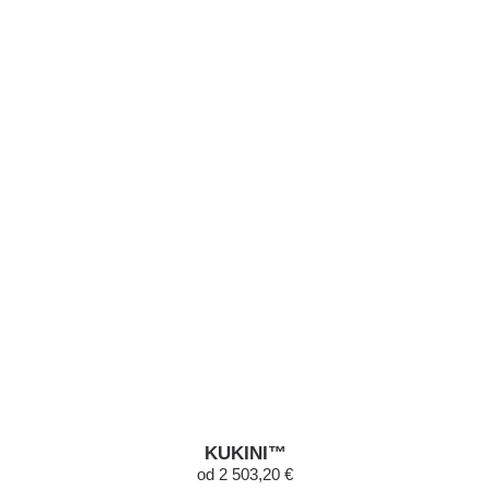
KUKINI™
od 2 503,20 €