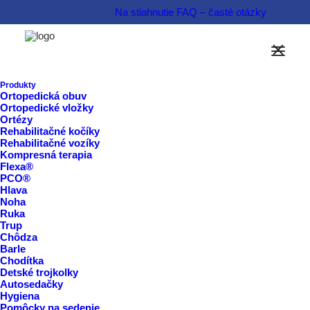
Na stiahnutie
FAQ – časté otázky
NOVINKA!
Produkty
Ortopedická obuv
Rehabilitačný kočík
Ortopedické vložky
Ortézy
SHARK
Rehabilitačné kočíky
Rehabilitačné vozíky
Kompresná terapia
Flexa®
PCO®
Hlava
Noha
Ruka
Trup
Chôdza
Barle
Chodítka
Detské trojkolky
Autosedačky
Hygiena
Pomôcky na sedenie