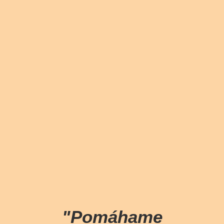
Dôvera ako základ
V KIDO veríme, že najsilnejšou oporou pre rodinu je
pocit, že v tom nie je sama. Budujeme vzťahy založené
na empatii, spoľahlivosti a úprimnej snahe pomáhať.
Každé rozhodnutie robíme s vedomím veľkej
zodpovednosti voči deťom, ich rodičom aj odborníkom, s
ktorými spolupracujeme.
"Pomáhame