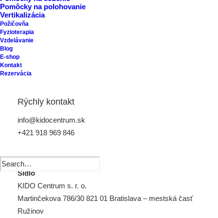
Pomôcky na polohovanie
VIVENT s. r. o.
Vertikalizácia
Martinčekova 30 821 01 Bratislava
Požičovňa
Fyzioterapia
Vzdelávanie
Dátum vzniku
Blog
E-shop
piatok 14. septembra 2007
Kontakt
Rezervácia
KIDO Centrum s. r. o.
Rýchly kontakt
IČO:
52699871
info@kidocentrum.sk
DIČ:
2121134103
+421 918 969 846
IČ DPH:
SK2121134103, podľa §4, registrácia od
2.2.2021
Sídlo
KIDO Centrum s. r. o.
Martinčekova 786/30 821 01 Bratislava – mestská časť
Ružinov