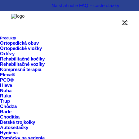
Na stiahnutie
FAQ – časté otázky
Produkty
Ortopedická obuv
Ortopedické vložky
Ortézy
Rehabilitačné kočíky
Fakturačné údaje
Rehabilitačné vozíky
Kompresná terapia
Flexa®
PCO®
VIVENT s. r. o.
Hlava
Noha
Ruka
IČO:
36832758
Trup
Chôdza
DIČ:
2022452850
Barle
IČ DPH:
SK2022452850, podľa §4, registrácia od
Chodítka
Detské trojkolky
15.1.2017
Autosedačky
Hygiena
Pomôcky na sedenie
Sídlo