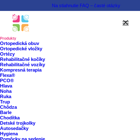
Na stiahnutie
FAQ – časté otázky
Domov
/
Produkty
Produkty
Ortopedická obuv
Ortopedické vložky
Pomôcky na
Ortézy
Rehabilitačné kočíky
polohovanie
Rehabilitačné vozíky
Kompresná terapia
Flexa®
PCO®
Hlava
Noha
Rezervovať termín
Ruka
Trup
Chôdza
Barle
Zobraziť viac
Zobraziť menej
Chodítka
Detské trojkolky
Autosedačky
Hygiena
Pomôcky na sedenie