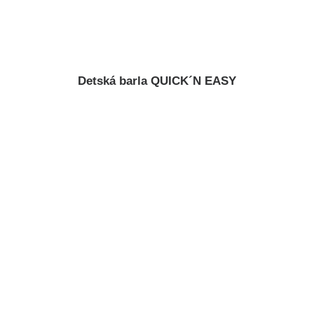
Detská barla QUICK´N EASY