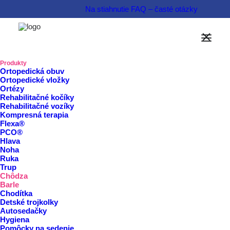
Na stiahnutie
FAQ – časté otázky
Domov
/
Produkty
Produkty
Ortopedická obuv
Ortopedické vložky
Barle
Ortézy
Rehabilitačné kočíky
Rehabilitačné vozíky
Kompresná terapia
Flexa®
PCO®
Rezervovať termín
Hlava
Noha
Ruka
Trup
Zobraziť viac
Zobraziť menej
Chôdza
Barle
Chodítka
Detské trojkolky
Autosedačky
Hygiena
Pomôcky na sedenie