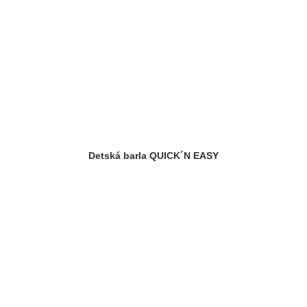
Detská barla QUICK´N EASY