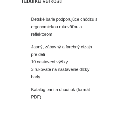
Tabuľka veľkostí
Detské barle podporujúce chôdzu s
ergonomickou rukoväťou a
reflektorom.
Jasný, zábavný a farebný dizajn
pre deti
10 nastavení výšky
3 rukoväte na nastavenie dĺžky
barly
Katalóg barlí a chodítok (formát
PDF)
Výška od rukoväte po
16 – 21
manžetu
cm