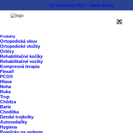
Na stiahnutie
FAQ – časté otázky
Informovať sa o produkte  
Produkty
Ortopedická obuv
Rezervovať termín  
Ortopedické vložky
Ortézy
Rehabilitačné kočíky
Rehabilitačné vozíky
Kompresná terapia
Flexa®
PCO®
Hlava
Noha
Ruka
Trup
Chôdza
Barle
Chodítka
Detské trojkolky
Autosedačky
Hygiena
Pomôcky na sedenie