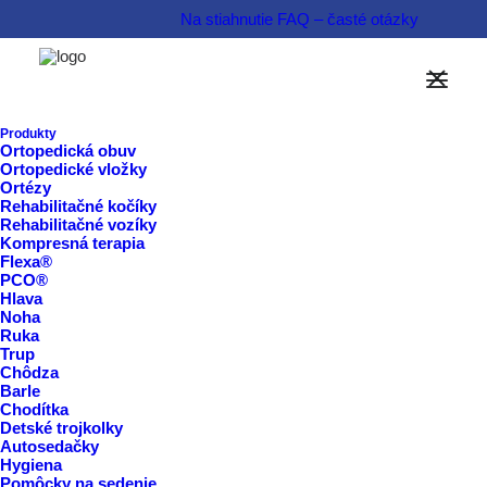
Na stiahnutie
FAQ – časté otázky
Produkty
Ortopedická obuv
Ortopedické vložky
Ortézy
Rehabilitačné kočíky
Rehabilitačné vozíky
Kompresná terapia
Slovník pojmov
Flexa®
PCO®
Hlava
Noha
Ruka
Trup
Chôdza
Barle
Chodítka
Detské trojkolky
Autosedačky
Ortopédia a chôdza
Hygiena
Pomôcky na sedenie