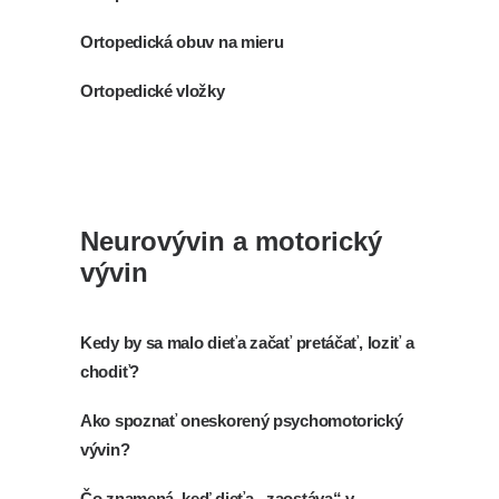
Ortopedická obuv na mieru
Ortopedické vložky
Neurovývin a motorický
vývin
Kedy by sa malo dieťa začať pretáčať, loziť a
chodiť?
Ako spoznať oneskorený psychomotorický
vývin?
Čo znamená, keď dieťa „zaostáva“ v