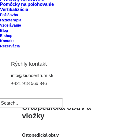
Pomôcky na polohovanie
Vertikalizácia
Plochá noha
Požičovňa
Fyzioterapia
Klenba chodidla
Vzdelávanie
Blog
E-shop
Supinácia
Kontakt
Rezervácia
Pronácia
Rýchly kontakt
Valgózne členky
info@kidocentrum.sk
Varózne členky
+421 918 969 846
Ortopedická obuv a
vložky
Ortopedická obuv