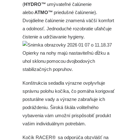
(
HYDRO™
umývateľné čalúnenie
alebo
ATMO™
priedušné čalúnenie).
Dvojdielne čalúnenie znamená väčší komfort
a odolnosť. Jednoduché rozobratie uľahčuje
čistenie a udržiavanie hygieny.
Opierky na nohy majú nastaviteľnú dĺžku a
uhol sklonu pomocou dvojbodových
stabilizačných popruhov.
Konštrukcia sedadla výrazne ovplyvňuje
správnu polohu kočíka, čo pomáha korigovať
posturálne vady a výrazne zabraňuje ich
podráždeniu. Široká škála voliteľného
vybavenia vám umožní prispôsobiť produkt
vašim individuálnym potrebám.
Kočík RACER
®
sa odporúča obzvlášť na