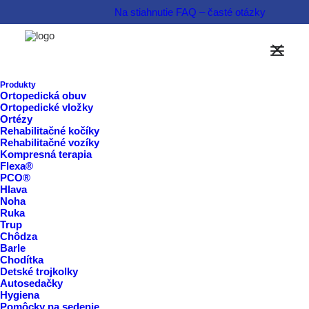
Na stiahnutie
FAQ – časté otázky
Možnosti financovania
Informovať sa o produkte  
Produkty
Ortopedická obuv
Ortopedické vložky
Rezervovať termín  
Ortézy
Rehabilitačné kočíky
Rehabilitačné vozíky
Kompresná terapia
Flexa®
PCO®
Hlava
Noha
Ruka
Trup
Chôdza
Barle
Chodítka
Detské trojkolky
Autosedačky
Hygiena
Pomôcky na sedenie