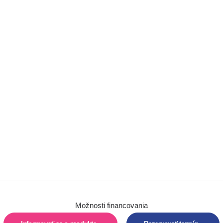
Chôdza
Barle
Chodítka
Detské trojkolky
Autosedačky
Hygiena
Pomôcky na
sedenie
Pomôcky na
polohovanie
Vertikalizácia
Možnosti financovania