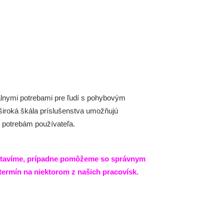
álnymi potrebami pre ľudí s pohybovým
široká škála príslušenstva umožňujú
m potrebám používateľa.
stavíme, prípadne pomôžeme so správnym
termín
na niektorom z našich pracovísk.