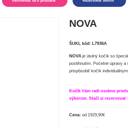
Informovať sa o produkte  
Rezervovať termín  
NOVA
ŠUKL kód: L7936A
NOVA
je útulný kočík so špeci
postihnutím. Početné úpravy a 
prispôsobiť kočík individuálny
Kočík Vám radi osobne pred
výberom. Stačí si
rezervovať 
Cena:
od 1929,90€