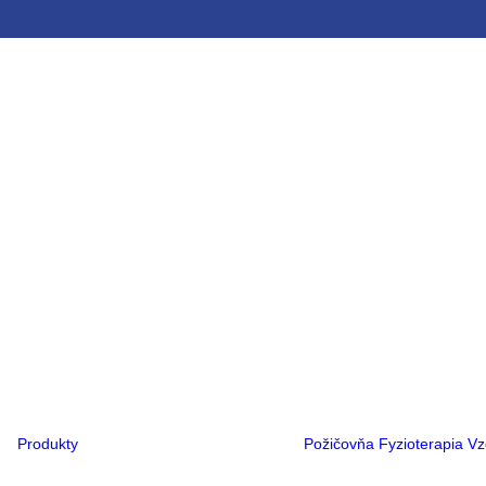
Ortopedická obuv
Ortopedické
vložky
Ortézy
Rehabilitačné
kočíky
Rehabilitačné
vozíky
Kompresná
terapia
Flexa®
PCO®
Hlava
Noha
Ruka
Trup
Produkty
Požičovňa
Fyzioterapia
Vz