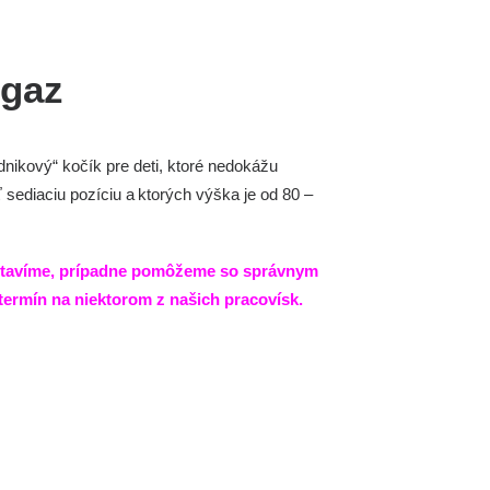
gaz
dnikový
“
kočík
pre deti, ktoré nedokážu
ť
sediaciu
pozíciu
a
ktorých
výška je od 80 –
stavíme, prípadne pomôžeme so správnym
termín
na niektorom z našich pracovísk.