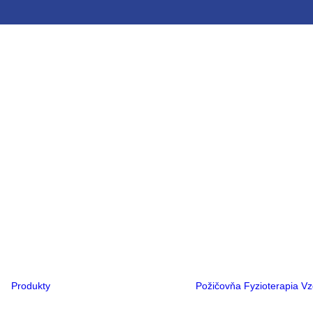
Ortopedická obuv
Ortopedické
vložky
Ortézy
Rehabilitačné
kočíky
Rehabilitačné
vozíky
Kompresná
terapia
Flexa®
PCO®
Hlava
Noha
Ruka
Trup
Produkty
Požičovňa
Fyzioterapia
Vz