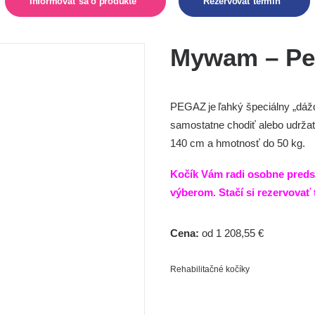
Informovať sa o produkte  
Rezervovať termín  
Mywam – Pe
PEGAZ
je
ľahký špeciálny
„
dáž
samostatne chodiť alebo udrža
140 cm a
hmotnosť do 50 kg.
Kočík Vám radi osobne pred
výberom. Stačí si
rezervovať 
Cena:
od 1 208,55 €
Rehabilitačné kočíky