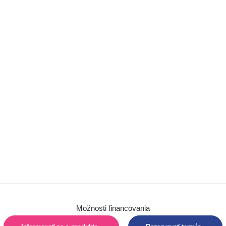
Chôdza
Barle
Chodítka
Detské trojkolky
Autosedačky
Hygiena
Pomôcky na
sedenie
Pomôcky na
polohovanie
Vertikalizácia
Možnosti financovania