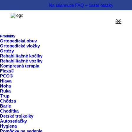
Na stiahnutie
FAQ – časté otázky
Možnosti financovania
Informovať sa o produkte  
Produkty
Ortopedická obuv
Ortopedické vložky
Rezervovať termín  
Ortézy
Rehabilitačné kočíky
Rehabilitačné vozíky
Kompresná terapia
Flexa®
PCO®
Hlava
Noha
Ruka
Trup
Chôdza
Barle
Chodítka
Detské trojkolky
Autosedačky
Hygiena
Pomôcky na sedenie