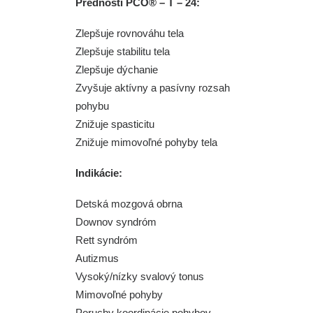
Prednosti PCO® – T – 24:
Zlepšuje rovnováhu tela
Zlepšuje stabilitu tela
Zlepšuje dýchanie
Zvyšuje aktívny a pasívny rozsah
pohybu
Znižuje spasticitu
Znižuje mimovoľné pohyby tela
Indikácie:
Detská mozgová obrna
Downov syndróm
Rett syndróm
Autizmus
Vysoký/nízky svalový tonus
Mimovoľné pohyby
Poruchy koordinácie pohybov