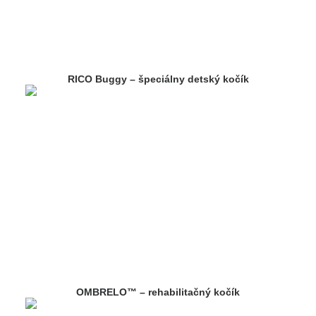
RICO Buggy – špeciálny detský kočík
OMBRELO™ – rehabilitačný kočík