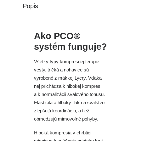
Popis
Ako PCO®
systém funguje?
Všetky typy kompresnej terapie –
vesty, tričká a nohavice sú
vyrobené z mäkkej Lycry. Vďaka
nej prichádza k hlbokej kompresii
a k normalizácii svalového tonusu.
Elasticita a hlboký tlak na svalstvo
zlepšujú koordináciu, a tiež
obmedzujú mimovoľné pohyby.
Hlboká kompresia v chrbtici
prispieva k zvýšeniu prietoku krvi