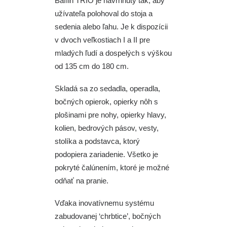
Baffin TRIO je navrhnutý tak, aby
užívateľa polohoval do stoja a
sedenia alebo ľahu. Je k dispozícii
v dvoch veľkostiach I a II pre
mladých ľudí a dospelých s výškou
od 135 cm do 180 cm.
Skladá sa zo sedadla, operadla,
bočných opierok, opierky nôh s
plošinami pre nohy, opierky hlavy,
kolien, bedrových pásov, vesty,
stolíka a podstavca, ktorý
podopiera zariadenie. Všetko je
pokryté čalúnením, ktoré je možné
odňať na pranie.
Vďaka inovatívnemu systému
zabudovanej ‘chrbtice’, bočných