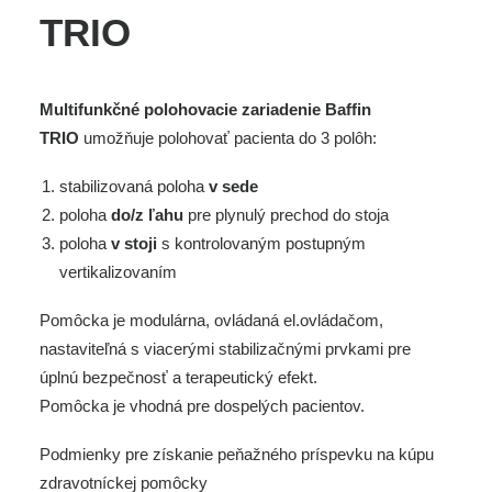
TRIO
Multifunkčné polohovacie zariadenie Baffin
TRIO
umožňuje polohovať pacienta do 3 polôh:
stabilizovaná poloha
v sede
poloha
do/z ľahu
pre plynulý prechod do stoja
poloha
v stoji
s kontrolovaným postupným
vertikalizovaním
Pomôcka je modulárna, ovládaná el.ovládačom,
nastaviteľná s viacerými stabilizačnými prvkami pre
úplnú bezpečnosť a terapeutický efekt.
Pomôcka je vhodná pre dospelých pacientov.
Podmienky pre získanie peňažného príspevku na kúpu
zdravotníckej pomôcky