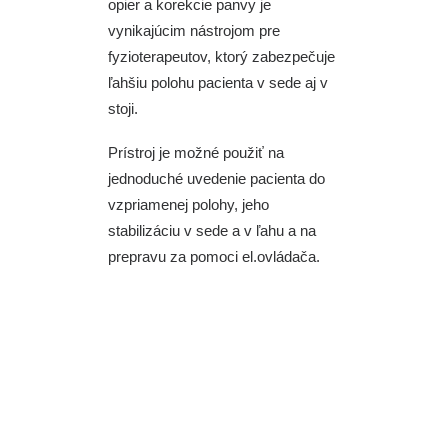
opier a korekcie panvy je
vynikajúcim nástrojom pre
fyzioterapeutov, ktorý zabezpečuje
ľahšiu polohu pacienta v sede aj v
stoji.
Prístroj je možné použiť na
jednoduché uvedenie pacienta do
vzpriamenej polohy, jeho
stabilizáciu v sede a v ľahu a na
prepravu za pomoci el.ovládača.
Opora chrbtice pozdĺž celej
chrbtovej línie pomáha znižovať
tlak na stavce, zatiaľ čo
polohovanie umožňuje zmenu