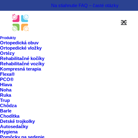
Na stiahnutie
FAQ – časté otázky
Možnosti financovania
Informovať sa o produkte  
Produkty
Ortopedická obuv
Ortopedické vložky
Rezervovať termín  
Ortézy
Rehabilitačné kočíky
Rehabilitačné vozíky
Kompresná terapia
Flexa®
PCO®
Hlava
Noha
Ruka
Trup
Chôdza
Barle
Chodítka
Detské trojkolky
Autosedačky
Hygiena
Pomôcky na sedenie