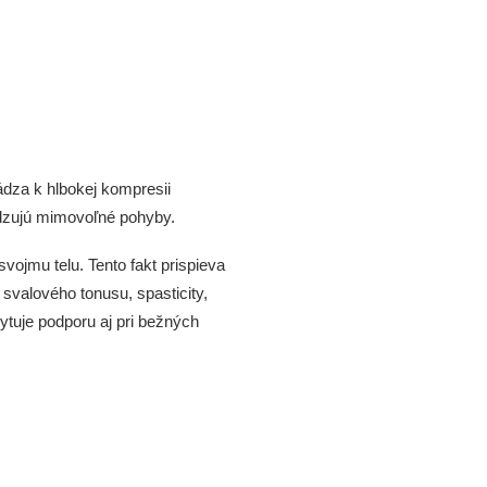
ádza k hlbokej kompresii
medzujú mimovoľné pohyby.
vojmu telu. Tento fakt prispieva
svalového tonusu, spasticity,
ytuje podporu aj pri bežných