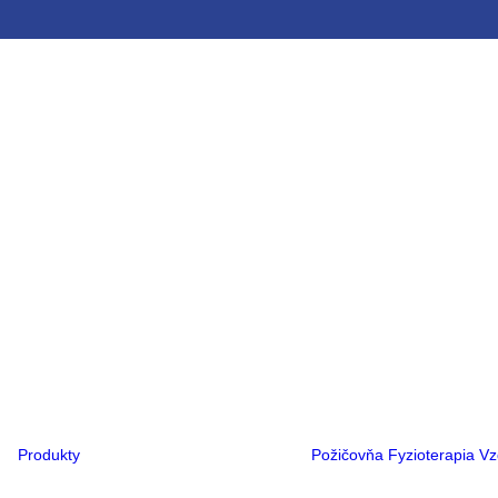
Ortopedická obuv
Ortopedické
vložky
Ortézy
Rehabilitačné
kočíky
Rehabilitačné
vozíky
Kompresná
terapia
Flexa®
PCO®
Hlava
Noha
Ruka
Trup
Produkty
Požičovňa
Fyzioterapia
Vz