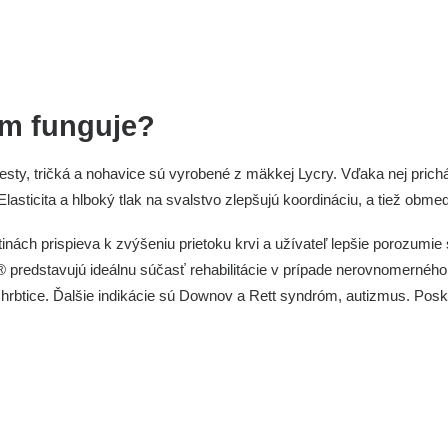
m funguje?
esty, tričká a nohavice sú vyrobené z mäkkej Lycry. Vďaka nej prich
Elasticita a hlboký tlak na svalstvo zlepšujú koordináciu, a tiež ob
ách prispieva k zvýšeniu prietoku krvi a užívateľ lepšie porozumie s
redstavujú ideálnu súčasť rehabilitácie v prípade nerovnomerného 
hrbtice. Ďalšie indikácie sú Downov a Rett syndróm, autizmus. Posk