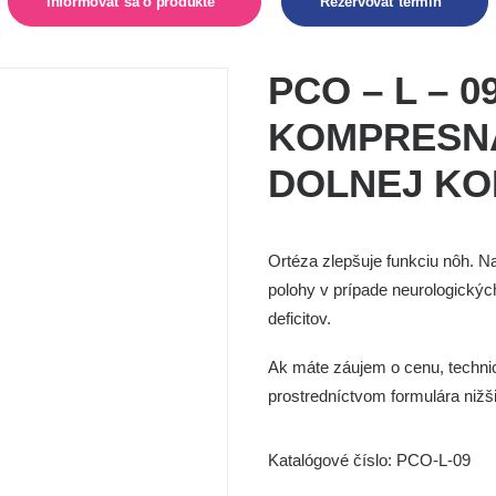
Informovať sa o produkte  
Rezervovať termín  
PCO – L – 
KOMPRESN
DOLNEJ KO
Ortéza zlepšuje funkciu nôh. Na
polohy v prípade neurologickýc
deficitov.
Ak máte záujem o cenu, technic
prostredníctvom
formulára nižš
Katalógové číslo:
PCO-L-09