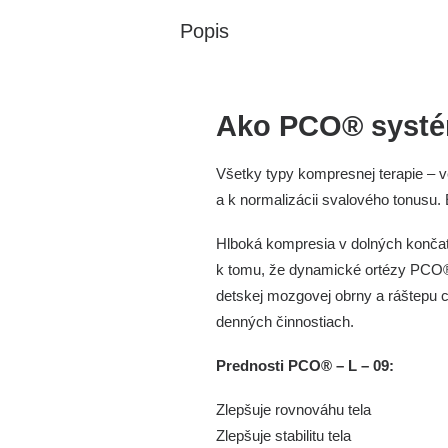
Popis
Ako PCO® systé
Všetky typy kompresnej terapie – v
a k normalizácii svalového tonusu. 
Hlboká kompresia v dolných končatin
k tomu, že dynamické ortézy PCO® p
detskej mozgovej obrny a ráštepu c
denných činnostiach.
Prednosti PCO® – L – 09:
Zlepšuje rovnováhu tela
Zlepšuje stabilitu tela