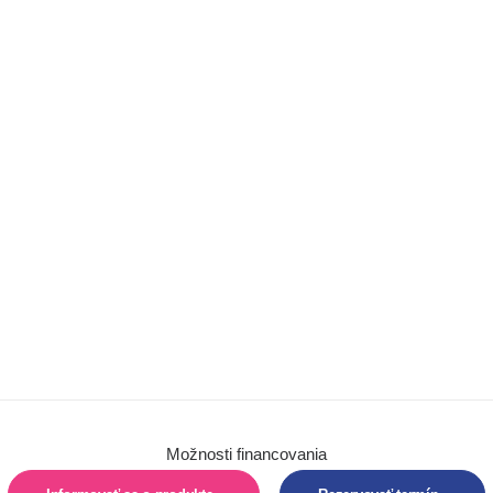
Chôdza
Barle
Chodítka
Detské trojkolky
Autosedačky
Hygiena
Pomôcky na
sedenie
Pomôcky na
polohovanie
Vertikalizácia
Možnosti financovania