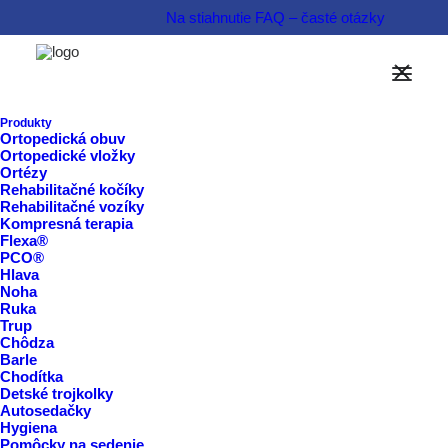
Na stiahnutie
FAQ – časté otázky
Možnosti financovania
Informovať sa o produkte  
Produkty
Ortopedická obuv
Ortopedické vložky
Rezervovať termín  
Ortézy
Rehabilitačné kočíky
Rehabilitačné vozíky
Kompresná terapia
Flexa®
PCO®
Hlava
Noha
Ruka
Trup
Chôdza
Barle
Chodítka
Detské trojkolky
Autosedačky
Hygiena
Pomôcky na sedenie