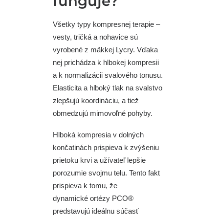
funguje?
Všetky typy kompresnej terapie –
vesty, tričká a nohavice sú
vyrobené z mäkkej Lycry. Vďaka
nej prichádza k hlbokej kompresii
a k normalizácii svalového tonusu.
Elasticita a hlboký tlak na svalstvo
zlepšujú koordináciu, a tiež
obmedzujú mimovoľné pohyby.
Hlboká kompresia v dolných
končatinách prispieva k zvýšeniu
prietoku krvi a užívateľ lepšie
porozumie svojmu telu. Tento fakt
prispieva k tomu, že
dynamické ortézy PCO®
predstavujú ideálnu súčasť