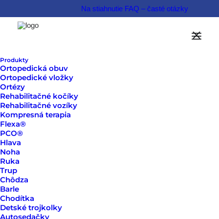
Na stiahnutie
FAQ – časté otázky
Možnosti financovania
Produkty
Ortopedická obuv
Informovať sa o produkte  
Ortopedické vložky
Ortézy
Rezervovať termín  
Rehabilitačné kočíky
Rehabilitačné vozíky
Kompresná terapia
Flexa®
PCO®
Hlava
Noha
Ruka
Trup
Chôdza
Barle
Chodítka
Detské trojkolky
Autosedačky