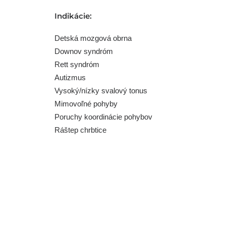
Indikácie:
Detská mozgová obrna
Downov syndróm
Rett syndróm
Autizmus
Vysoký/nízky svalový tonus
Mimovoľné pohyby
Poruchy koordinácie pohybov
Ráštep chrbtice