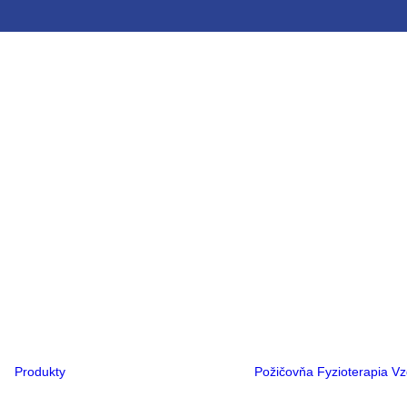
Ortopedická obuv
Ortopedické
vložky
Ortézy
Rehabilitačné
kočíky
Rehabilitačné
vozíky
Kompresná
terapia
Flexa®
PCO®
Hlava
Noha
Ruka
Trup
Produkty
Požičovňa
Fyzioterapia
Vz