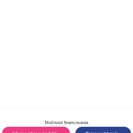
Chôdza
Barle
Chodítka
Detské trojkolky
Autosedačky
Hygiena
Pomôcky na
sedenie
Pomôcky na
polohovanie
Vertikalizácia
Možnosti financovania