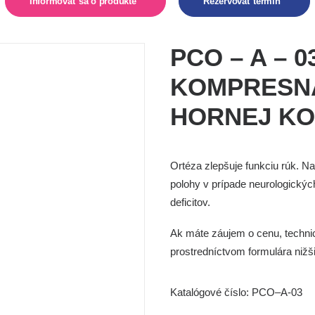
Informovať sa o produkte  
Rezervovať termín  
PCO – A – 
KOMPRESN
HORNEJ KO
Ortéza zlepšuje funkciu rúk. Na
polohy v prípade neurologickýc
deficitov.
Ak máte záujem o cenu, technic
prostredníctvom
formulára nižš
Katalógové číslo:
PCO–A-03