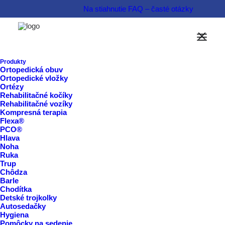
Na stiahnutie
FAQ – časté otázky
Možnosti financovania
Informovať sa o produkte  
Produkty
Ortopedická obuv
Ortopedické vložky
Rezervovať termín  
Ortézy
Rehabilitačné kočíky
Rehabilitačné vozíky
Kompresná terapia
Flexa®
PCO®
Hlava
Noha
Ruka
Trup
Chôdza
Barle
Chodítka
Detské trojkolky
Autosedačky
Hygiena
Pomôcky na sedenie