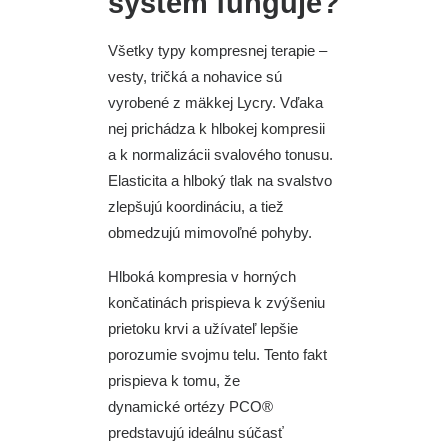
systém funguje?
Všetky typy kompresnej terapie –
vesty, tričká a nohavice sú
vyrobené z mäkkej Lycry. Vďaka
nej prichádza k hlbokej kompresii
a k normalizácii svalového tonusu.
Elasticita a hlboký tlak na svalstvo
zlepšujú koordináciu, a tiež
obmedzujú mimovoľné pohyby.
Hlboká kompresia v horných
končatinách prispieva k zvýšeniu
prietoku krvi a užívateľ lepšie
porozumie svojmu telu. Tento fakt
prispieva k tomu, že
dynamické ortézy PCO®
predstavujú ideálnu súčasť