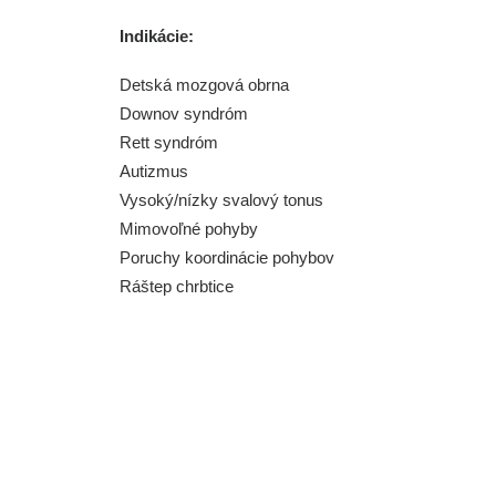
Indikácie:
Detská mozgová obrna
Downov syndróm
Rett syndróm
Autizmus
Vysoký/nízky svalový tonus
Mimovoľné pohyby
Poruchy koordinácie pohybov
Ráštep chrbtice