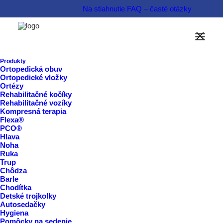
Na stiahnutie
FAQ – časté otázky
Možnosti financovania
Informovať sa o produkte  
Produkty
Ortopedická obuv
Ortopedické vložky
Rezervovať termín  
Ortézy
Rehabilitačné kočíky
Rehabilitačné vozíky
Kompresná terapia
Flexa®
PCO®
Hlava
Noha
Ruka
Trup
Chôdza
Barle
Chodítka
Detské trojkolky
Autosedačky
Hygiena
Pomôcky na sedenie