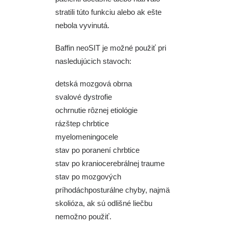
stratili túto funkciu alebo ak ešte
nebola vyvinutá.
Baffin neoSIT je možné použiť pri
nasledujúcich stavoch:
detská mozgová obrna
svalové dystrofie
ochrnutie rôznej etiológie
rázštep chrbtice
myelomeningocele
stav po poranení chrbtice
stav po kraniocerebrálnej traume
stav po mozgových
príhodáchposturálne chyby, najmä
skolióza, ak sú odlišné liečbu
nemožno použiť.