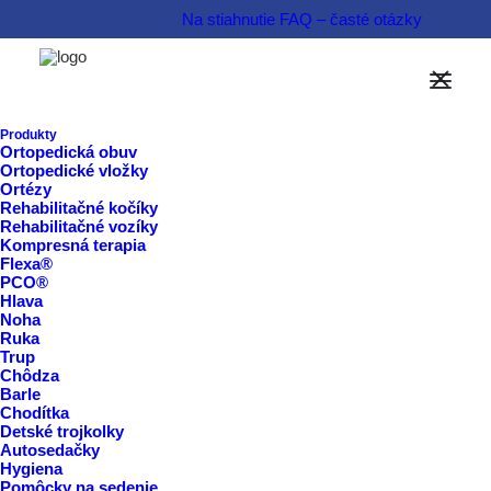
Na stiahnutie
FAQ – časté otázky
Možnosti financovania
Informovať sa o produkte  
Produkty
Ortopedická obuv
Ortopedické vložky
Rezervovať termín  
Ortézy
Rehabilitačné kočíky
Rehabilitačné vozíky
Kompresná terapia
Flexa®
PCO®
Hlava
Noha
Ruka
Trup
Chôdza
Barle
Chodítka
Detské trojkolky
Autosedačky
Hygiena
Pomôcky na sedenie