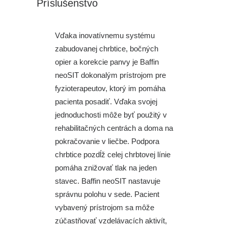
Príslušenstvo
Vďaka inovatívnemu systému
zabudovanej chrbtice, bočných
opier a korekcie panvy je Baffin
neoSIT dokonalým prístrojom pre
fyzioterapeutov, ktorý im pomáha
pacienta posadiť. Vďaka svojej
jednoduchosti môže byť použitý v
rehabilitačných centrách a doma na
pokračovanie v liečbe. Podpora
chrbtice pozdĺž celej chrbtovej línie
pomáha znižovať tlak na jeden
stavec. Baffin neoSIT nastavuje
správnu polohu v sede. Pacient
vybavený prístrojom sa môže
zúčastňovať vzdelávacích aktivít,