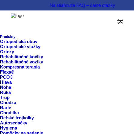
Na stiahnutie
FAQ – časté otázky
Možnosti financovania
Informovať sa o produkte  
Produkty
Ortopedická obuv
Ortopedické vložky
Rezervovať termín  
Ortézy
Rehabilitačné kočíky
Rehabilitačné vozíky
Kompresná terapia
Flexa®
PCO®
Hlava
Noha
Ruka
Trup
Chôdza
Barle
Chodítka
Detské trojkolky
Autosedačky
Hygiena
Pomôcky na sedenie