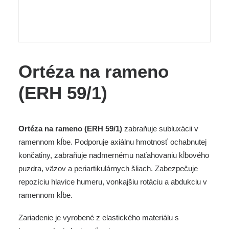
Ortéza na rameno
(ERH 59/1)
Ortéza na rameno (ERH 59/1)
zabraňuje subluxácii v
ramennom kĺbe. Podporuje axiálnu hmotnosť ochabnutej
končatiny, zabraňuje nadmernému naťahovaniu kĺbového
puzdra, väzov a periartikulárnych šliach. Zabezpečuje
repozíciu hlavice humeru, vonkajšiu rotáciu a abdukciu v
ramennom kĺbe.
Zariadenie je vyrobené z elastického materiálu s