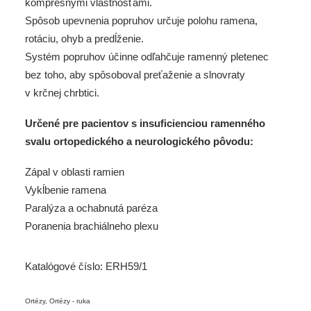
kompresnými vlastnosťami.
Spôsob upevnenia popruhov určuje polohu ramena,
rotáciu, ohyb a predĺženie.
Systém popruhov účinne odľahčuje ramenný pletenec
bez toho, aby spôsoboval preťaženie a slnovraty
v krčnej chrbtici.
Určené pre pacientov s insuficienciou ramenného
svalu ortopedického a neurologického pôvodu:
Zápal v oblasti ramien
Vykĺbenie ramena
Paralýza a ochabnutá paréza
Poranenia brachiálneho plexu
Katalógové číslo:
ERH59/1
Ortézy
,
Ortézy - ruka