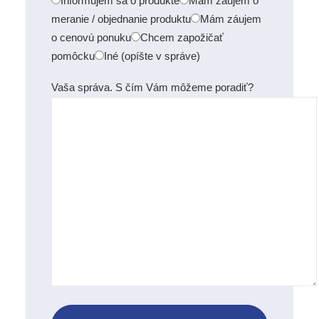
Informujem sa o produkte
Mám záujem o
meranie / objednanie produktu
Mám záujem
o cenovú ponuku
Chcem zapožičať
pomôcku
Iné (opíšte v správe)
Vaša správa. S čím Vám môžeme poradiť?