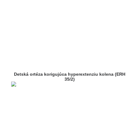
Detská ortéza korigujúca hyperextenziu kolena (ERH
35/2)