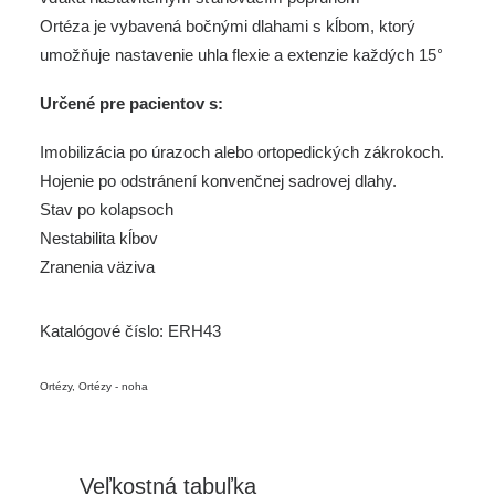
Ortéza je vybavená bočnými dlahami s kĺbom, ktorý
umožňuje nastavenie uhla flexie a extenzie každých 15°
Určené pre pacientov s:
Imobilizácia po úrazoch alebo ortopedických zákrokoch.
Hojenie po odstránení konvenčnej sadrovej dlahy.
Stav po kolapsoch
Nestabilita kĺbov
Zranenia väziva
Katalógové číslo:
ERH43
Ortézy
,
Ortézy - noha
Veľkostná tabuľka