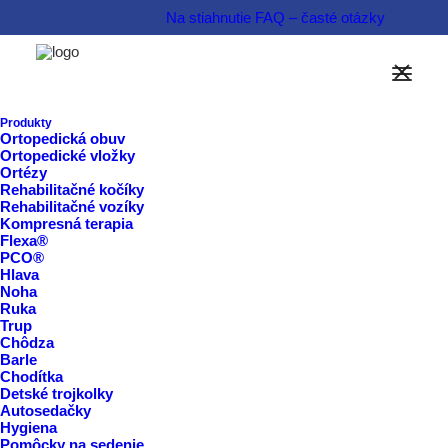
Na stiahnutie
FAQ – časté otázky
Možnosti financovania
Informovať sa o produkte  
Produkty
Ortopedická obuv
Ortopedické vložky
Rezervovať termín  
Ortézy
Rehabilitačné kočíky
Rehabilitačné vozíky
Kompresná terapia
Flexa®
PCO®
Hlava
Noha
Ruka
Trup
Chôdza
Barle
Chodítka
Detské trojkolky
Autosedačky
Hygiena
Pomôcky na sedenie