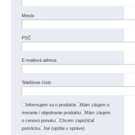
Mesto
PSČ
E-mailová adresa
Telefónne číslo
Informujem sa o produkte
Mám záujem o
meranie / objednanie produktu
Mám záujem
o cenovú ponuku
Chcem zapožičať
pomôcku
Iné (opíšte v správe)