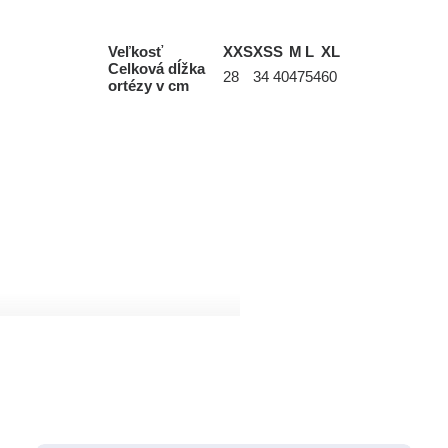
Veľkosť
XXS
XS
S
M
L
XL
Celková dĺžka
28
34
40
47
54
60
ortézy v cm