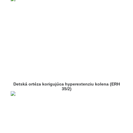
Detská ortéza korigujúca hyperextenziu kolena (ERH
35/2)