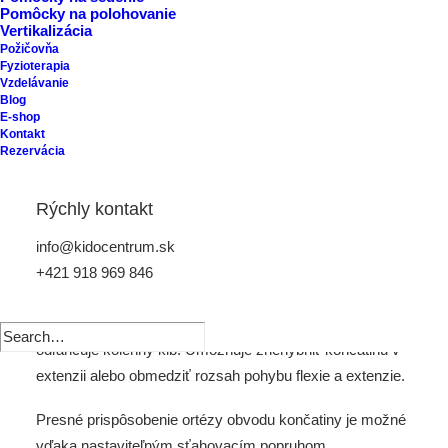
Pomôcky na polohovanie
Vertikalizácia
Požičovňa
Fyzioterapia
Vzdelávanie
Blog
E-shop
Kontakt
Rezervácia
Otvorený modulárny
Rýchly kontakt
prístroj (ERH 43)
info@kidocentrum.sk
+421 918 969 846
Otvorený modulárny prístroj (ERH 43)
stabilizuje a
odľahčuje kolenný kĺb. Umožňuje znehybniť končatinu v
extenzii alebo obmedziť rozsah pohybu flexie a extenzie.
Presné prispôsobenie ortézy obvodu končatiny je možné
vďaka nastaviteľným sťahovacím popruhom