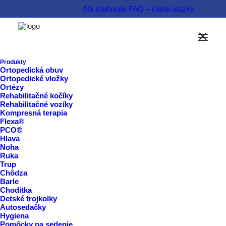
Na stiahnutie
FAQ – časté otázky
Možnosti financovania
Informovať sa o produkte  
Produkty
Ortopedická obuv
Ortopedické vložky
Rezervovať termín  
Ortézy
Rehabilitačné kočíky
Rehabilitačné vozíky
Kompresná terapia
Flexa®
PCO®
Hlava
Noha
Ruka
Trup
Chôdza
Barle
Chodítka
Detské trojkolky
Autosedačky
Hygiena
Pomôcky na sedenie