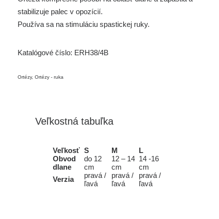
stabilizuje palec v opozícií.
Používa sa na stimuláciu spastickej ruky.
Katalógové číslo:
ERH38/4B
Ortézy
,
Ortézy - ruka
Veľkostná tabuľka
Veľkosť
S
M
L
Obvod
do 12
12 – 14
14 -16
dlane
cm
cm
cm
pravá /
pravá /
pravá /
Verzia
ľavá
ľavá
ľavá