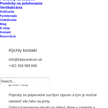
Pomôcky na polohovanie
Vertikalizácia
Požičovňa
Fyzioterapia
Vzdelávanie
Blog
E-shop
Kontakt
Rezervácia
Ortéza na extenziu
Rýchly kontakt
prstov ruky ERH 38/4B
info@kidocentrum.sk
+421 918 969 846
Stabilizačná ortéza určená na riadené polohovanie
prstov ruky
Popruhy sú pripevnené suchým zipsom a tým je možné
nastaviť silu ťahu na prsty.
Ortéza kompresne pôsobí na oblasť dlane a zápästia a