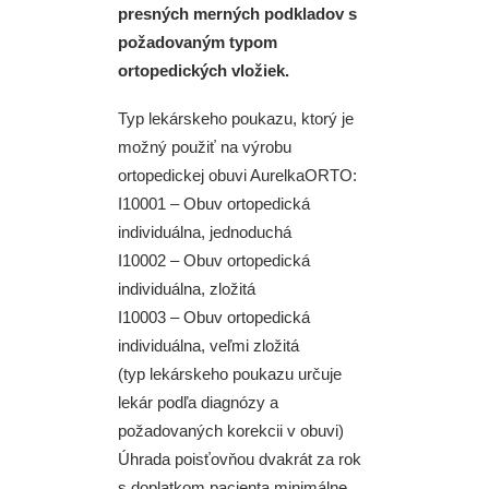
presných merných podkladov s
požadovaným typom
ortopedických vložiek.
Typ lekárskeho poukazu, ktorý je
možný použiť na výrobu
ortopedickej obuvi AurelkaORTO:
I10001 – Obuv ortopedická
individuálna, jednoduchá
I10002 – Obuv ortopedická
individuálna, zložitá
I10003 – Obuv ortopedická
individuálna, veľmi zložitá
(typ lekárskeho poukazu určuje
lekár podľa diagnózy a
požadovaných korekcii v obuvi)
Úhrada poisťovňou dvakrát za rok
s doplatkom pacienta minimálne