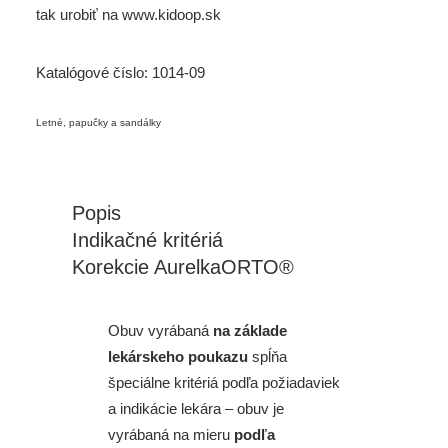
tak urobiť na
www.kidoop.sk
Katalógové číslo:
1014-09
Letné, papučky a sandálky
Popis
Indikačné kritériá
Korekcie AurelkaORTO®
Obuv vyrábaná
na základe
lekárskeho poukazu
spĺňa
špeciálne kritériá podľa požiadaviek
a indikácie lekára – obuv je
vyrábaná na mieru
podľa