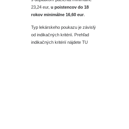
23,24 eur,
u poistencov do 18
rokov minimálne 16,60 eur
.
Typ lekárskeho poukazu je závislý
od indikačných kritérií. Prehľad
indikačných kritérií nájdete
TU
Ortopedická
obuv na
predpis: Kedy
máte nárok a čo
všetko pokrýva
poisťovňa?