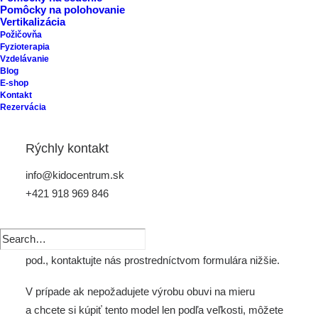
Pomôcky na polohovanie
Vertikalizácia
Požičovňa
Fyzioterapia
Model 1014 – 09
Vzdelávanie
Blog
E-shop
Kontakt
Rezervácia
Letná obuv.
Obuv AURELKAORTO je vyrábaná na mieru na základe
Rýchly kontakt
individuálneho merania klienta.
info@kidocentrum.sk
Do obuvi budú zapracované korekcie podľa indikácie
+421 918 969 846
lekára.
Ak máte záujem o cenu, technické parametre produktu a
pod., kontaktujte nás prostredníctvom
formulára nižšie.
V prípade ak nepožadujete výrobu obuvi na mieru
a chcete si kúpiť tento model len podľa veľkosti, môžete