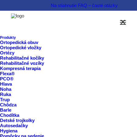
Na stiahnutie
FAQ – časté otázky
Obuv AURELKA v eshope
Informovať sa o produkte  
Produkty
Ortopedická obuv
Ortopedické vložky
Rezervovať termín  
Ortézy
Rehabilitačné kočíky
Rehabilitačné vozíky
Kompresná terapia
Flexa®
PCO®
Hlava
Noha
Ruka
Trup
Chôdza
Barle
Chodítka
Detské trojkolky
Autosedačky
Hygiena
Pomôcky na sedenie