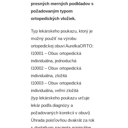
presných merných podkladov s
požadovaným typom
ortopedických vložiek.
Typ lekárskeho poukazu, ktorý je
možný použiť na výrobu
ortopedickej obuvi AurelkaORTO:
I10001 – Obuv ortopedická
individuálna, jednoduchá
I10002 – Obuv ortopedická
individuálna, zložitá
I10003 – Obuv ortopedická
individuálna, veľmi zložitá
(typ lekárskeho poukazu určuje
lekár podľa diagnózy a
požadovaných korekcii v obuvi)
Úhrada poisťovňou dvakrát za rok
s doplatkom pacienta minimálne