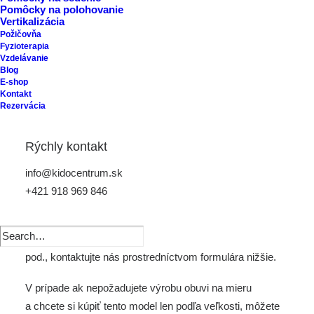
Pomôcky na polohovanie
Vertikalizácia
Požičovňa
Fyzioterapia
Model 1027 – 04
Vzdelávanie
Blog
E-shop
Kontakt
Rezervácia
Letná obuv.
Obuv AURELKAORTO je vyrábaná na mieru na základe
Rýchly kontakt
individuálneho merania klienta.
info@kidocentrum.sk
Do obuvi budú zapracované korekcie podľa indikácie
+421 918 969 846
lekára.
Ak máte záujem o cenu, technické parametre produktu a
pod., kontaktujte nás prostredníctvom
formulára nižšie.
V prípade ak nepožadujete výrobu obuvi na mieru
a chcete si kúpiť tento model len podľa veľkosti, môžete