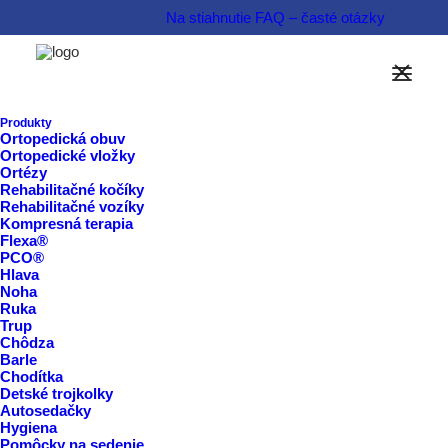
Na stiahnutie
FAQ – časté otázky
Obuv AURELKA v eshope
Informovať sa o produkte  
Produkty
Ortopedická obuv
Ortopedické vložky
Rezervovať termín  
Ortézy
Rehabilitačné kočíky
Rehabilitačné vozíky
Kompresná terapia
Flexa®
PCO®
Hlava
Noha
Ruka
Trup
Chôdza
Barle
Chodítka
Detské trojkolky
Autosedačky
Hygiena
Pomôcky na sedenie