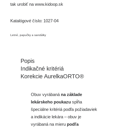
tak urobiť na
www.kidoop.sk
Katalógové číslo:
1027-04
Letné, papučky a sandálky
Popis
Indikačné kritériá
Korekcie AurelkaORTO®
Obuv vyrábaná
na základe
lekárskeho poukazu
spĺňa
špeciálne kritériá podľa požiadaviek
a indikácie lekára – obuv je
vyrábaná na mieru
podľa