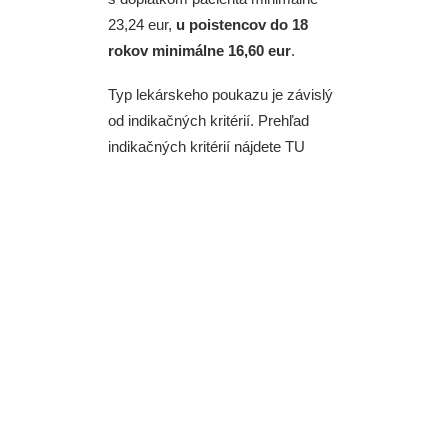
23,24 eur,
u poistencov do 18
rokov minimálne 16,60 eur
.
Typ lekárskeho poukazu je závislý
od indikačných kritérií. Prehľad
indikačných kritérií nájdete
TU
Ortopedická
obuv na
predpis: Kedy
máte nárok a čo
všetko pokrýva
poisťovňa?