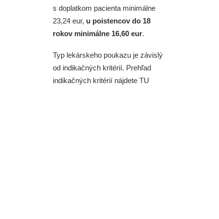
s doplatkom pacienta minimálne
23,24 eur,
u poistencov do 18
rokov minimálne 16,60 eur
.
Typ lekárskeho poukazu je závislý
od indikačných kritérií. Prehľad
indikačných kritérií nájdete
TU
Ortopedická
obuv na
predpis: Kedy
máte nárok a čo
všetko pokrýva
poisťovňa?