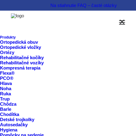
Na stiahnutie
FAQ – časté otázky
Obuv AURELKA v eshope
Informovať sa o produkte  
Produkty
Ortopedická obuv
Ortopedické vložky
Rezervovať termín  
Ortézy
Rehabilitačné kočíky
Rehabilitačné vozíky
Kompresná terapia
Flexa®
PCO®
Hlava
Noha
Ruka
Trup
Chôdza
Barle
Chodítka
Detské trojkolky
Autosedačky
Hygiena
Pomôcky na sedenie