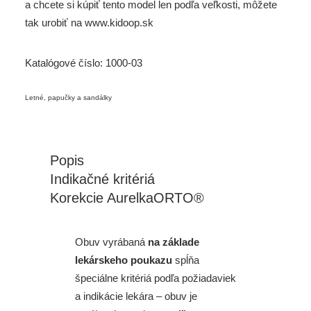
a chcete si kúpiť tento model len podľa veľkosti, môžete
tak urobiť na
www.kidoop.sk
Katalógové číslo:
1000-03
Letné, papučky a sandálky
Popis
Indikačné kritériá
Korekcie AurelkaORTO®
Obuv vyrábaná
na základe
lekárskeho poukazu
spĺňa
špeciálne kritériá podľa požiadaviek
a indikácie lekára – obuv je