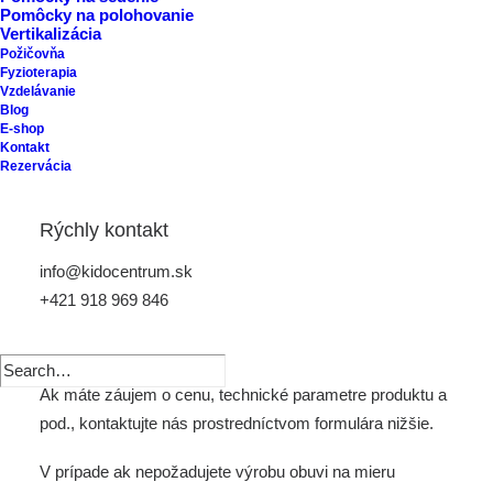
Pomôcky na polohovanie
Vertikalizácia
Požičovňa
Fyzioterapia
Vzdelávanie
Model 1000 – 03
Blog
E-shop
Kontakt
Rezervácia
Letná obuv.
Rýchly kontakt
Obuv AURELKAORTO je vyrábaná na mieru na základe
individuálneho merania klienta.
info@kidocentrum.sk
+421 918 969 846
Do obuvi budú zapracované korekcie podľa indikácie
lekára.
Ak máte záujem o cenu, technické parametre produktu a
pod., kontaktujte nás prostredníctvom
formulára nižšie.
V prípade ak nepožadujete výrobu obuvi na mieru