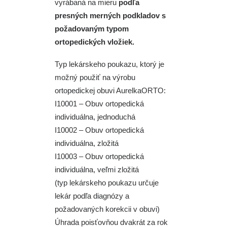
vyrábaná na mieru
podľa
presných merných podkladov s
požadovaným typom
ortopedických vložiek.
Typ lekárskeho poukazu, ktorý je
možný použiť na výrobu
ortopedickej obuvi AurelkaORTO:
I10001 – Obuv ortopedická
individuálna, jednoduchá
I10002 – Obuv ortopedická
individuálna, zložitá
I10003 – Obuv ortopedická
individuálna, veľmi zložitá
(typ lekárskeho poukazu určuje
lekár podľa diagnózy a
požadovaných korekcii v obuvi)
Úhrada poisťovňou dvakrát za rok