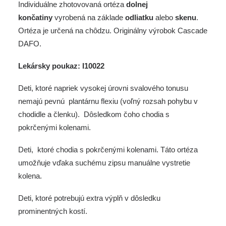
Individuálne zhotovovaná ortéza
dolnej
končatiny
vyrobená na základe
odliatku
alebo
skenu
.
Ortéza je určená na chôdzu. Originálny výrobok Cascade
DAFO.
Lekársky poukaz: I10022
Deti, ktoré napriek vysokej úrovni svalového tonusu
nemajú pevnú plantárnu flexiu (voľný rozsah pohybu v
chodidle a členku). Dôsledkom čoho chodia s
pokrčenými kolenami.
Deti, ktoré chodia s pokrčenými kolenami. Táto ortéza
umožňuje vďaka suchému zipsu manuálne vystretie
kolena.
Deti, ktoré potrebujú extra výplň v dôsledku
prominentných kostí.