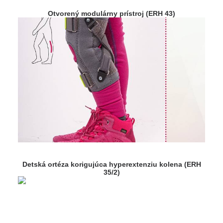
Otvorený modulárny prístroj (ERH 43)
Detská ortéza korigujúca hyperextenziu kolena (ERH
35/2)