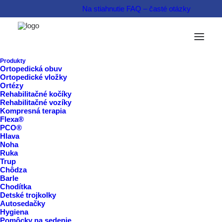
Na stiahnutie
FAQ – časté otázky
Možnosti financovania
Informovať sa o produkte  
Produkty
Ortopedická obuv
Ortopedické vložky
Rezervovať termín  
Ortézy
Rehabilitačné kočíky
Rehabilitačné vozíky
Kompresná terapia
Flexa®
PCO®
Hlava
Noha
Ruka
Trup
Chôdza
Barle
Chodítka
Detské trojkolky
Autosedačky
Hygiena
Pomôcky na sedenie