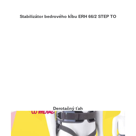
Stabilizátor bedrového kĺbu ERH 66/2 STEP TO
Derotačný ťah