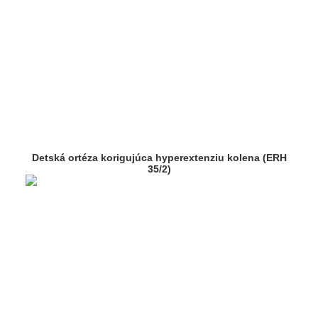
Detská ortéza korigujúca hyperextenziu kolena (ERH
35/2)