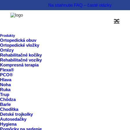
Na stiahnutie
FAQ – časté otázky
Možnosti financovania
Informovať sa o produkte  
Produkty
Ortopedická obuv
Ortopedické vložky
Rezervovať termín  
Ortézy
Rehabilitačné kočíky
Rehabilitačné vozíky
Kompresná terapia
Flexa®
PCO®
Hlava
Noha
Ruka
Trup
Chôdza
Barle
Chodítka
Detské trojkolky
Autosedačky
Hygiena
Pomôcky na sedenie