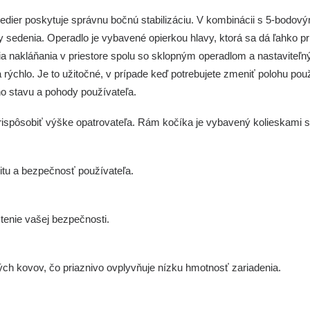
bedier poskytuje správnu bočnú stabilizáciu. V kombinácii s 5-bodo
 sedenia. Operadlo je vybavené opierkou hlavy, ktorá sa dá ľahko pri
ia nakláňania v priestore spolu so sklopným operadlom a nastavite
a rýchlo. Je to užitočné, v prípade keď potrebujete zmeniť polohu pou
ho stavu a pohody používateľa.
rispôsobiť výške opatrovateľa. Rám kočíka je vybavený kolieskami s
litu a bezpečnosť používateľa.
tenie vašej bezpečnosti.
kých kovov, čo priaznivo ovplyvňuje nízku hmotnosť zariadenia.