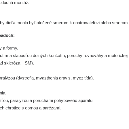
noduchá montáž.
aby dieťa mohlo byť otočené smerom k opatrovateľovi alebo smerom
padoch:
 a formy.
ím a slabosťou dolných končatín, poruchy rovnováhy a motorickej ko
ad skleróza – SM).
ralýzou (dystrofia, myasthenia gravis, myozitída).
nia.
osťou, paralýzou a poruchami pohybového aparátu.
ch chrbtice s obrnou a parézami.