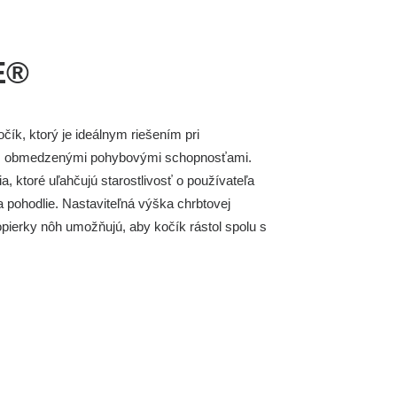
E®
očík, ktorý je ideálnym riešením pri
b s obmedzenými pohybovými schopnosťami.
 ktoré uľahčujú starostlivosť o používateľa
 pohodlie. Nastaviteľná výška chrbtovej
opierky nôh umožňujú, aby kočík rástol spolu s