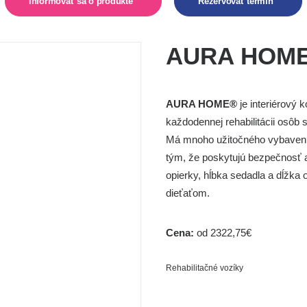
Informovať sa o produkte  
Rezervovať termín  
AURA HOM
AURA HOME®
je interiérový k
každodennej rehabilitácii osô
Má mnoho užitočného vybavenia,
tým, že poskytujú bezpečnosť a
opierky, hĺbka sedadla a dĺžka 
dieťaťom.
Cena:
od 2322,75€
Rehabilitačné vozíky