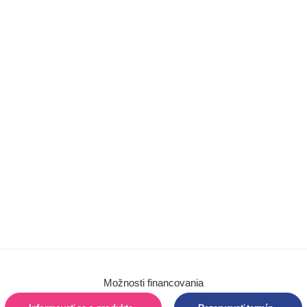
Chôdza
Barle
Chodítka
Detské trojkolky
Autosedačky
Hygiena
Pomôcky na
sedenie
Pomôcky na
polohovanie
Vertikalizácia
Možnosti financovania