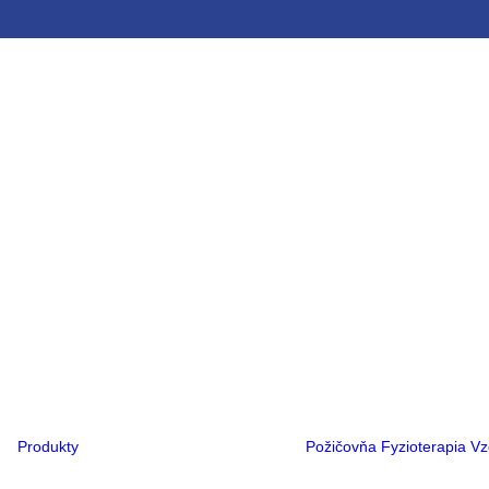
Ortopedická obuv
Ortopedické
vložky
Ortézy
Rehabilitačné
kočíky
Rehabilitačné
vozíky
Kompresná
terapia
Flexa®
PCO®
Hlava
Noha
Ruka
Trup
Produkty
Požičovňa
Fyzioterapia
Vz