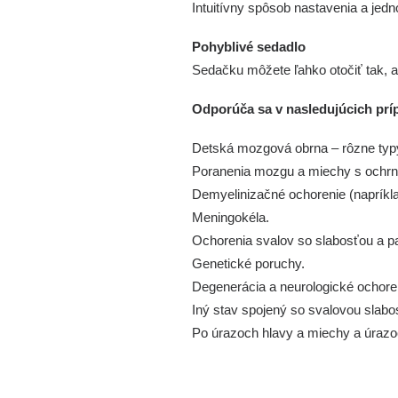
Intuitívny spôsob nastavenia a jed
Pohyblivé sedadlo
Sedačku môžete ľahko otočiť tak, 
Odporúča sa v nasledujúcich prí
Detská mozgová obrna – rôzne typy
Poranenia mozgu a miechy s ochrnut
Demyelinizačné ochorenie (napríkl
Meningokéla.
Ochorenia svalov so slabosťou a pa
Genetické poruchy.
Degenerácia a neurologické ochore
Iný stav spojený so svalovou slab
Po úrazoch hlavy a miechy a úrazo