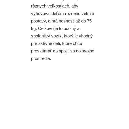
rôznych veľkostiach, aby
vyhovoval deťom rôzneho veku a
postavy, a má nosnosť až do 75
kg. Celkovo je to odolný a
spoľahlivý vozík, ktorý je vhodný
pre aktívne deti, ktoré chcú
preskúmať a zapojiť sa do svojho
prostredia.
Parameter
Rozsah
Maximálna váha
90 kg
používateľa
280 – 380
Šírka sedadla
mm
310 – 370
Hĺbka sedadla
mm
300 – 375
Výška opierky chrbta
mm