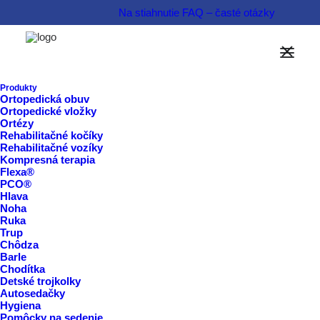
Na stiahnutie
FAQ – časté otázky
Možnosti financovania
Informovať sa o produkte  
Produkty
Ortopedická obuv
Ortopedické vložky
Rezervovať termín  
Ortézy
Rehabilitačné kočíky
Rehabilitačné vozíky
Kompresná terapia
Flexa®
PCO®
Hlava
Noha
Ruka
Trup
Chôdza
Barle
Chodítka
Detské trojkolky
Autosedačky
Hygiena
Pomôcky na sedenie