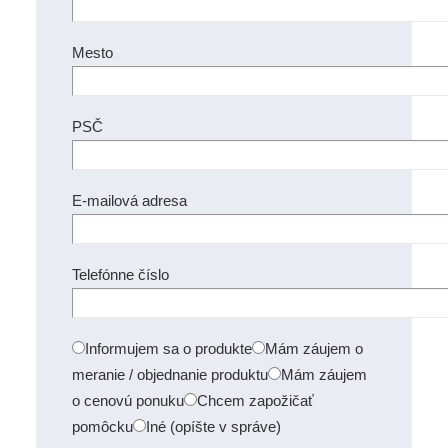
Mesto
PSČ
E-mailová adresa
Telefónne číslo
Informujem sa o produkte
Mám záujem o
meranie / objednanie produktu
Mám záujem
o cenovú ponuku
Chcem zapožičať
pomôcku
Iné (opíšte v správe)