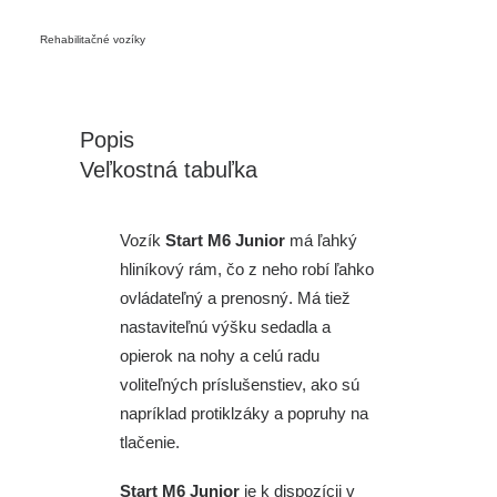
Rehabilitačné vozíky
Popis
Veľkostná tabuľka
Vozík
Start M6 Junior
má ľahký
hliníkový rám, čo z neho robí ľahko
ovládateľný a prenosný. Má tiež
nastaviteľnú výšku sedadla a
opierok na nohy a celú radu
voliteľných príslušenstiev, ako sú
napríklad protiklzáky a popruhy na
tlačenie.
Start M6 Junior
je k dispozícii v