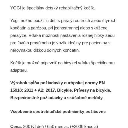
YOGI je špeciálny detský rehabilitačný kočík.
Yogi možno použiť u detí s paralýzou troch alebo štyroch
končatín a parézou, pri jednostrannej alebo skríženej
paralýze. Vďaka možnosti nastavenia rôznej hĺbky sedu
pre ľavú a pravú nohu je vozík ideálny pre pacientov s
nerovnakou dĺžkou dolných končatín.
Kočík je možné pripevniť na bicykel vďaka špeciálnemu
adaptéru.
Výrobok spĺňa požiadavky európskej normy EN
15918: 2011 + A2: 2017. Bicykle, Prívesy na bicykle,
Bezpečnostné požiadavky a skúšobné metódy.
Všeobecné spotrebiteľské podmienky požičovne
Cena:
20€ týždeň / 65€ mesiac (+200€ kaucia)