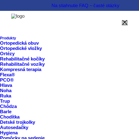
Na stiahnutie
FAQ – časté otázky
Informovať sa o produkte  
Produkty
Ortopedická obuv
Rezervovať termín  
Ortopedické vložky
Ortézy
Rehabilitačné kočíky
Rehabilitačné vozíky
Kompresná terapia
Flexa®
PCO®
Hlava
Noha
Ruka
Trup
Chôdza
Barle
Chodítka
Detské trojkolky
Autosedačky
Hygiena
Pomôcky na sedenie