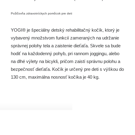
Požičovňa zdravotníckych pomôcok pre deti
YOGI® je špeciálny detský rehabilitačný kočík, ktorý je
vybavený množstvom funkcií zameraných na udržanie
správnej polohy tela a zaistenie dieťaťa. Skvele sa bude
hodiť na každodenný pohyb, pri rannom joggingu, alebo
na dlhé výlety na bicykli, pričom zaistí správnu polohu a
bezpečnosť dieťaťa. Kočík je určený pre deti s výškou do
130 cm, maximálna nosnosť kočíka je 40 kg.