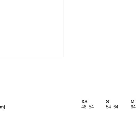
XS
S
M
cm)
46–54
54–64
64–