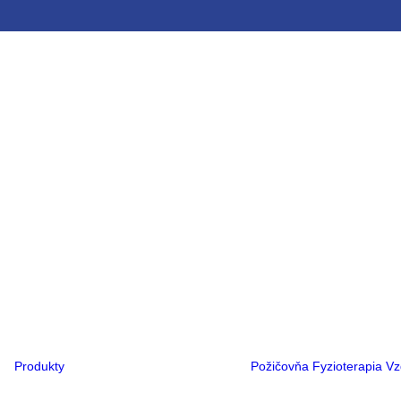
Ortopedická obuv
Ortopedické
vložky
Ortézy
Rehabilitačné
kočíky
Rehabilitačné
vozíky
Kompresná
terapia
Flexa®
PCO®
Hlava
Noha
Ruka
Trup
Produkty
Požičovňa
Fyzioterapia
Vz