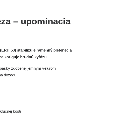
éza – upomínacia
(ERH 53) stabilizuje ramenný pletenec a
a koriguje hrudnú kyfózu.
j pásky zdobenej jemným velúrom
na dozadu
kľúčnej kosti