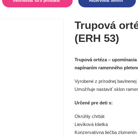
Informovať sa o produkte  
Rezervovať termín  
Trupová ort
(ERH 53)
Trupová ortéza – upomínacia 
napínaním ramenného pletenc
Vyrobené z prírodnej bavlnene
Umožňuje nastaviť sklon rame
Určené pre deti s:
Okrúhly chrbát
Lieviková klietka
Konzervatívna liečba zlomenín 