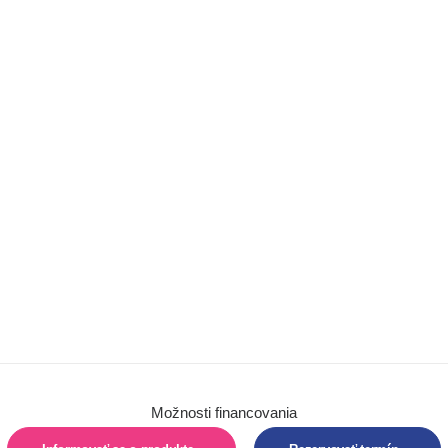
Chôdza
Barle
Chodítka
Detské trojkolky
Autosedačky
Hygiena
Pomôcky na
sedenie
Pomôcky na
polohovanie
Vertikalizácia
Možnosti financovania