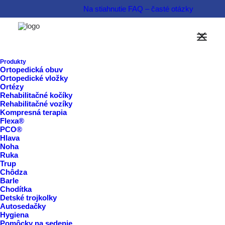
Na stiahnutie
FAQ – časté otázky
Informovať sa o produkte  
Produkty
Ortopedická obuv
Rezervovať termín  
Ortopedické vložky
Ortézy
Rehabilitačné kočíky
Rehabilitačné vozíky
Kompresná terapia
Flexa®
PCO®
Hlava
Noha
Ruka
Trup
Chôdza
Barle
Chodítka
Detské trojkolky
Autosedačky
Hygiena
Pomôcky na sedenie