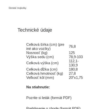
Detské trojkolky
Technické údaje
Celková šírka (cm) (pre
76,8
iné ako vozíky)
Nosnosť (kg)
125
Výška sedu (cm)
78,9-103
112,1-
Celková výška (cm)
130,9
Celková dĺžka (cm)
180,8
Celková hmotnosť (kg)
27,8
Veľkosť kôl (mm)
20“x1,75
Na stiahnutie:
Pozrite si leták (formát PDF)
Prehlásenie o zhode (formát PDF)