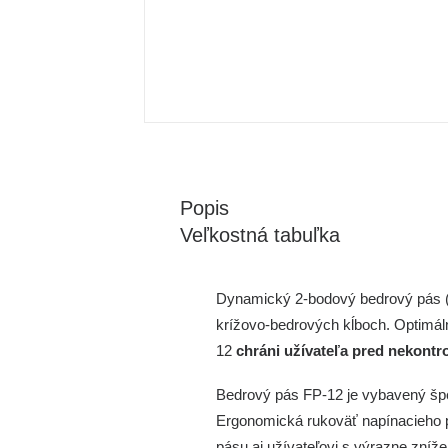
Popis
Veľkostná tabuľka
Dynamický 2-bodový bedrový pás 
krížovo-bedrových kĺboch. Optimáln
12
chráni užívateľa pred nekontr
Bedrový pás FP-12 je vybavený špe
Ergonomická rukoväť napínacieho pá
pásu aj užívateľovi s výrazne zníž