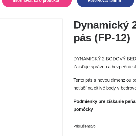
Informovať sa o produkte  
Rezervovať termín  
Dynamický 
pás (FP-12)
DYNAMICKÝ 2-BODOVÝ BEDROVÝ
Zaisťuje správnu a bezpečnú sta
Tento pás s novou dimenziou po
netlačí na citlivé body v bedrove
Podmienky pre získanie peňa
pomôcky
Príslušenstvo