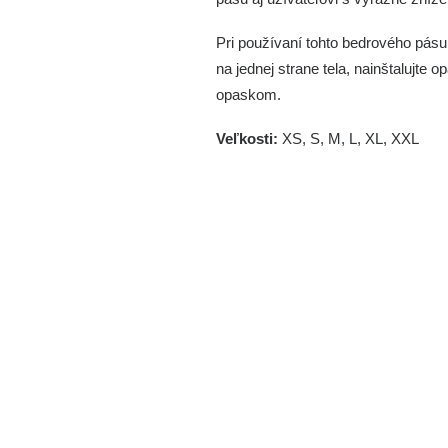
Pri používaní tohto bedrového pásu
na jednej strane tela, nainštalujte 
opaskom.
Veľkosti:
XS, S, M, L, XL, XXL
Veľkosť
A
FP-13-XS
2,5 cm
FP-13-S
4 cm
FP-13-M
4 cm
FP-13-L
5 cm
FP-13-XL
5 cm
FP-13-XXL
5 cm