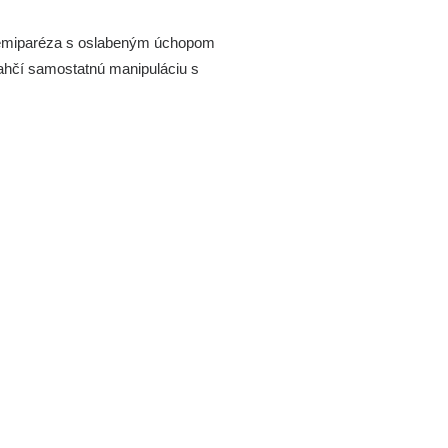
bo hemiparéza s oslabeným úchopom
 uľahčí samostatnú manipuláciu s
úbka peny)
m
m
m
m
m
m