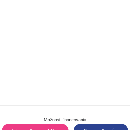
Chôdza
Barle
Chodítka
Detské trojkolky
Autosedačky
Hygiena
Pomôcky na
sedenie
Pomôcky na
polohovanie
Vertikalizácia
Možnosti financovania