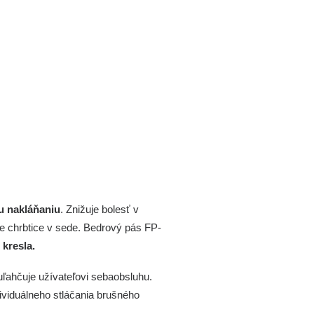
u nakláňaniu
. Znižuje bolesť v
e chrbtice v sede. Bedrový pás FP-
kresla.
ahčuje užívateľovi sebaobsluhu.
ividuálneho stláčania brušného