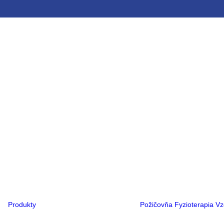
Ortopedická obuv
Ortopedické
vložky
Ortézy
Rehabilitačné
kočíky
Rehabilitačné
vozíky
Kompresná
terapia
Flexa®
PCO®
Hlava
Noha
Ruka
Trup
Produkty
Požičovňa
Fyzioterapia
Vz