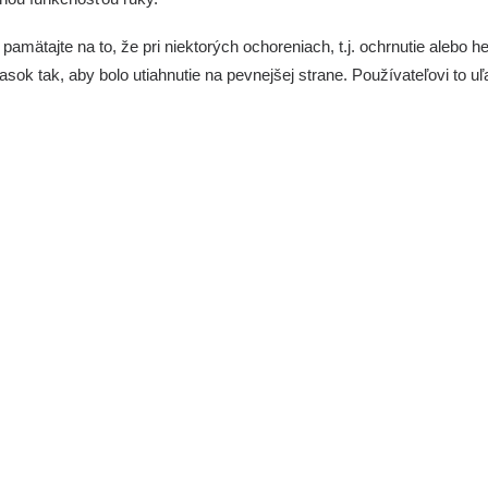
 pamätajte na to, že pri niektorých ochoreniach, t.j. ochrnutie ale
opasok tak, aby bolo utiahnutie na pevnejšej strane. Používateľovi to
B
C (max.)
D
E (hr
30 cm
127 cm
4,5 cm
0,7 c
36 cm
140 cm
5,5 cm
0,7 c
46 cm
152 cm
6,5 cm
1,1 c
56 cm
165 cm
7,5 cm
1,1 c
82 cm
216 cm
9 cm
1,1 c
92 cm
226 cm
10 cm
1,1 c