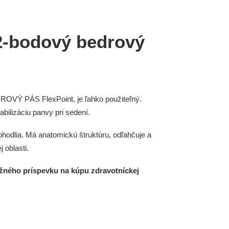
2-bodový bedrový
 PÁS FlexPoint, je ľahko použiteľný.
bilizáciu panvy pri sedení.
hodlia. Má anatomickú štruktúru, odľahčuje a
j oblasti.
žného príspevku na kúpu zdravotníckej