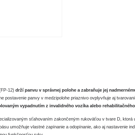
(FP-12)
drží panvu v správnej polohe a zabraňuje jej nadmerném
e postavenie panvy v medzipolohe priaznivo ovplyvňuje aj tvarovani
olovaným vypadnutím z invalidného vozíka alebo rehabilitačného 
cializovaným sťahovaním zakončeným rukoväťou v tvare D, ktorá uľ
su umožňuje vlastné zapínanie a odopínanie, ako aj nastavenie ind
enou funkčnosťou ruky.