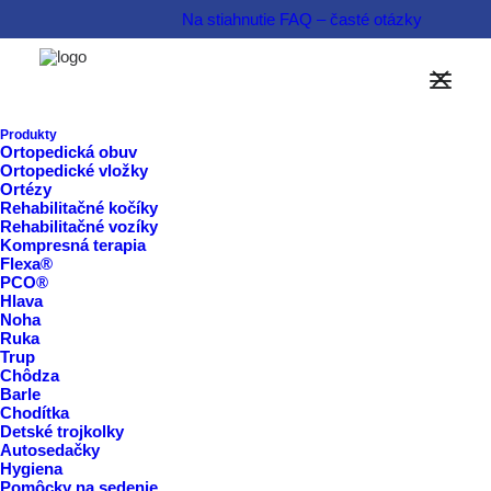
Na stiahnutie
FAQ – časté otázky
Možnosti financovania
Informovať sa o produkte  
Produkty
Ortopedická obuv
Ortopedické vložky
Rezervovať termín  
Ortézy
Rehabilitačné kočíky
Rehabilitačné vozíky
Kompresná terapia
Flexa®
PCO®
Hlava
Noha
Ruka
Trup
Chôdza
Barle
Chodítka
Detské trojkolky
Autosedačky
Hygiena
Pomôcky na sedenie