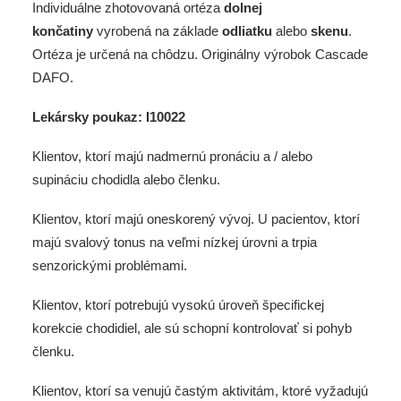
Individuálne zhotovovaná ortéza
dolnej
končatiny
vyrobená na základe
odliatku
alebo
skenu
.
Ortéza je určená na chôdzu. Originálny výrobok Cascade
DAFO.
Lekársky poukaz: I10022
Klientov, ktorí majú nadmernú pronáciu a / alebo
supináciu chodidla alebo členku.
Klientov, ktorí majú oneskorený vývoj. U pacientov, ktorí
majú svalový tonus na veľmi nízkej úrovni a trpia
senzorickými problémami.
Klientov, ktorí potrebujú vysokú úroveň špecifickej
korekcie chodidiel, ale sú schopní kontrolovať si pohyb
členku.
Klientov, ktorí sa venujú častým aktivitám, ktoré vyžadujú