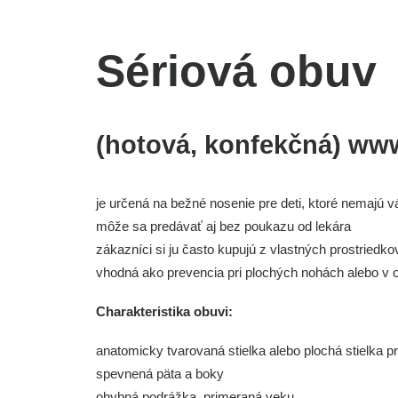
Sériová obuv
(hotová, konfekčná)
www
je určená na bežné nosenie pre deti, ktoré nemajú 
môže sa predávať aj bez poukazu od lekára
zákazníci si ju často kupujú z vlastných prostriedko
vhodná ako prevencia pri plochých nohách alebo v 
Charakteristika obuvi:
anatomicky tvarovaná stielka alebo plochá stielka pr
spevnená päta a boky
ohybná podrážka, primeraná veku