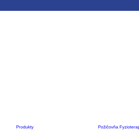
Ortopedická obuv
Ortopedické
vložky
Ortézy
Rehabilitačné
kočíky
Rehabilitačné
vozíky
Kompresná
terapia
Flexa®
PCO®
Hlava
Noha
Ruka
Trup
Produkty
Požičovňa
Fyziotera