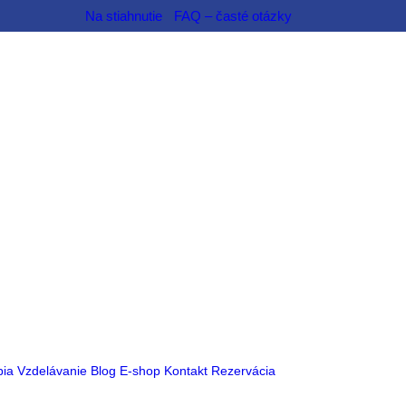
Na stiahnutie
FAQ – časté otázky
pia
Vzdelávanie
Blog
E-shop
Kontakt
Rezervácia