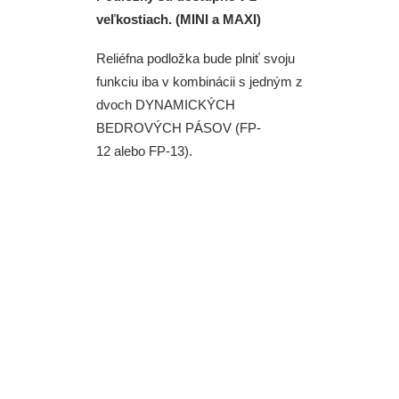
veľkostiach. (MINI a MAXI)
Reliéfna podložka bude plniť svoju
funkciu iba v kombinácii s jedným z
dvoch DYNAMICKÝCH
BEDROVÝCH PÁSOV (
FP-
12
alebo
FP-13
).
Veľkosť
A
B
C
FP-10-MINI
10 cm
4,4 cm
2,6 cm
FP-10-MAXI
11,6 cm
5,7 cm
3,2 cm