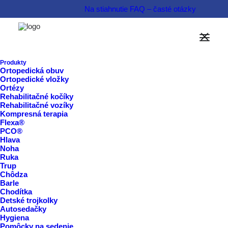
Na stiahnutie
FAQ – časté otázky
Možnosti financovania
Informovať sa o produkte  
Produkty
Ortopedická obuv
Ortopedické vložky
Rezervovať termín  
Ortézy
Rehabilitačné kočíky
Rehabilitačné vozíky
Kompresná terapia
Flexa®
PCO®
Hlava
Noha
Ruka
Trup
Chôdza
Barle
Chodítka
Detské trojkolky
Autosedačky
Hygiena
Pomôcky na sedenie