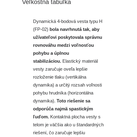
Veľkostná tabuľka
Dynamická 4-bodová vesta typu H
(FP-02)
bola navrhnutá tak, aby
užívateľovi poskytovala správnu
rovnováhu medzi voľnosťou
pohybu a úplnou
stabilizáciou.
Elastický materiál
vesty zaručuje oveľa lepšie
rozloženie tlaku (vertikálna
dynamika) a určitý rozsah voľnosti
pohybu hrudníka (horizontálna
dynamika).
Toto riešenie sa
odporúča najmä spastickým
ľuďom.
Kontaktná plocha vesty s
telom je väčšia ako u štandardných
riešení, čo zaručuje lepšiu