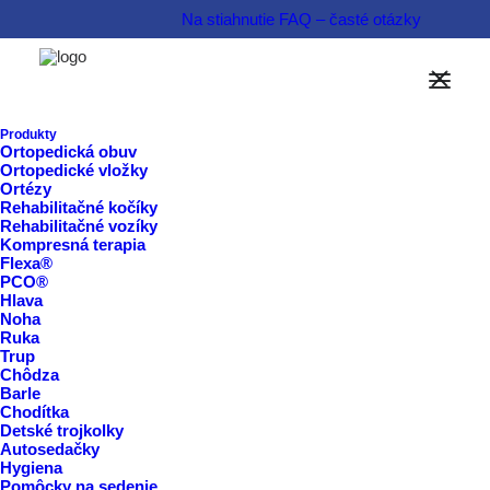
Na stiahnutie
FAQ – časté otázky
Možnosti financovania
Informovať sa o produkte  
Produkty
Ortopedická obuv
Ortopedické vložky
Rezervovať termín  
Ortézy
Rehabilitačné kočíky
Rehabilitačné vozíky
Kompresná terapia
Flexa®
PCO®
Hlava
Noha
Ruka
Trup
Chôdza
Barle
Chodítka
Detské trojkolky
Autosedačky
Hygiena
Pomôcky na sedenie